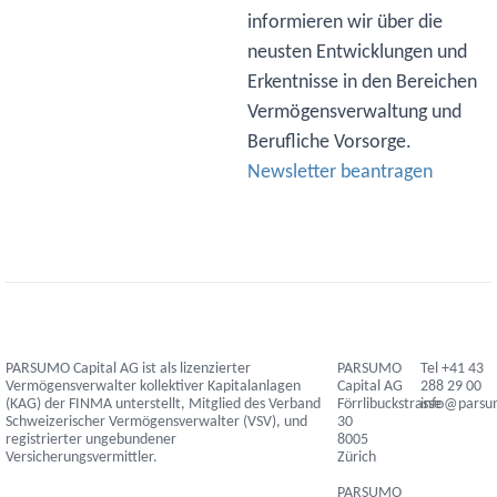
informieren wir über die
neusten Entwicklungen und
Erkentnisse in den Bereichen
Vermögensverwaltung und
Berufliche Vorsorge.
Newsletter beantragen
PARSUMO Capital AG ist als lizenzierter
PARSUMO
Tel +41 43
Vermögensverwalter kollektiver Kapitalanlagen
Capital AG
288 29 00
(KAG) der FINMA unterstellt, Mitglied des Verband
Förrlibuckstrasse
info@pars
Schweizerischer Vermögensverwalter (VSV), und
30
registrierter ungebundener
8005
Versicherungsvermittler.
Zürich
PARSUMO