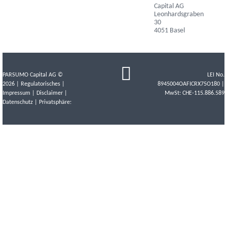
Capital AG
Leonhardsgraben
30
4051 Basel
PARSUMO Capital AG ©
LEI No.
2026 |
Regulatorisches
|
8945004OAFICRX75O180 |
Impressum
|
Disclaimer
|
MwSt: CHE-115.886.589
Datenschutz
| Privatsphäre: