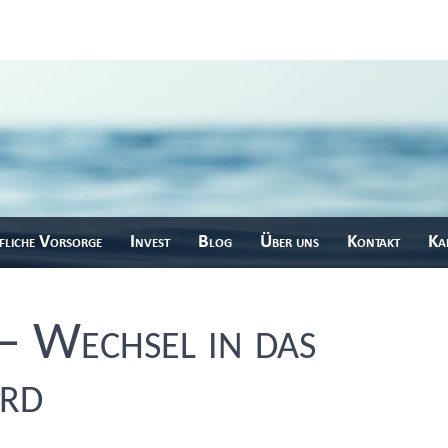
fliche Vorsorge
Invest
Blog
Über uns
Kontakt
Kar
 – Wechsel in das
ard