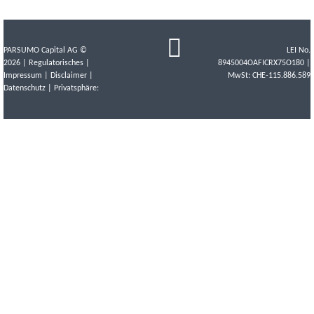
PARSUMO Capital AG ©
LEI No.
2026 |
Regulatorisches
|
8945004OAFICRX75O180 |
Impressum
|
Disclaimer
|
MwSt: CHE-115.886.589
Datenschutz
| Privatsphäre: