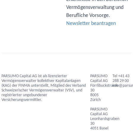
Vermögensverwaltung und
Berufliche Vorsorge.
Newsletter beantragen
PARSUMO Capital AG ist als lizenzierter
PARSUMO
Tel +41 43
Vermögensverwalter kollektiver Kapitalanlagen
Capital AG
288 29 00
(KAG) der FINMA unterstellt, Mitglied des Verband
Förrlibuckstrasse
info@pars
Schweizerischer Vermögensverwalter (VSV), und
30
registrierter ungebundener
8005
Versicherungsvermittler.
Zürich
PARSUMO
Capital AG
Leonhardsgraben
30
4051 Basel