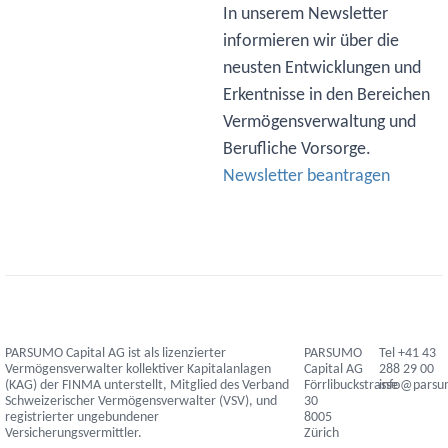
In unserem Newsletter
informieren wir über die
neusten Entwicklungen und
Erkentnisse in den Bereichen
Vermögensverwaltung und
Berufliche Vorsorge.
Newsletter beantragen
PARSUMO Capital AG ist als lizenzierter
PARSUMO
Tel +41 43
Vermögensverwalter kollektiver Kapitalanlagen
Capital AG
288 29 00
(KAG) der FINMA unterstellt, Mitglied des Verband
Förrlibuckstrasse
info@pars
Schweizerischer Vermögensverwalter (VSV), und
30
registrierter ungebundener
8005
Versicherungsvermittler.
Zürich