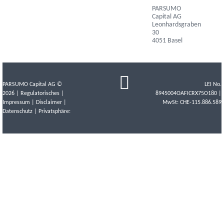
PARSUMO
Capital AG
Leonhardsgraben
30
4051 Basel
PARSUMO Capital AG ©
LEI No.
2026 |
Regulatorisches
|
8945004OAFICRX75O180 |
Impressum
|
Disclaimer
|
MwSt: CHE-115.886.589
Datenschutz
| Privatsphäre: