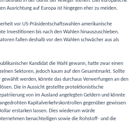
en deshalb in der Gunst der Anleger stehen. Das europäische
en Ausrichtung auf Europa ist hingegen eher zu meiden.
herheit vor US-Präsidentschaftswahlen amerikanische
nte Investitionen bis nach den Wahlen hinauszuschieben.
atoren fallen deshalb vor den Wahlen schwächer aus als
ublikanischer Kandidat die Wahl gewann, hatte zwar einen
inzelnen Sektoren, jedoch kaum auf den Gesamtmarkt. Sollte
gewählt werden, könnte das durchaus Verwerfungen an den
ösen. Die in Aussicht gestellte protektionistische
 Repatriierung von im Ausland angelegten Geldern und könnte
angedrohten Kapitalverkehrskontrollen gegenüber gewissen
Dollar erstarken lassen. Dies wiederum würde
nternehmen benachteiligen sowie die Rohstoff- und die