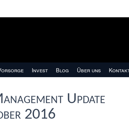
Vorsorge
Invest
Blog
Über uns
Kontak
Management Update
ober 2016