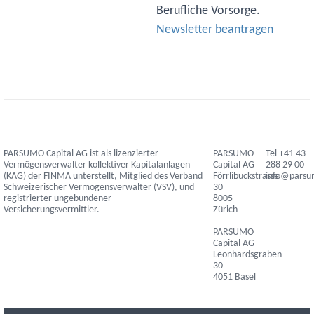
Berufliche Vorsorge.
Newsletter beantragen
PARSUMO Capital AG ist als lizenzierter
PARSUMO
Tel +41 43
Vermögensverwalter kollektiver Kapitalanlagen
Capital AG
288 29 00
(KAG) der FINMA unterstellt, Mitglied des Verband
Förrlibuckstrasse
info@pars
Schweizerischer Vermögensverwalter (VSV), und
30
registrierter ungebundener
8005
Versicherungsvermittler.
Zürich
PARSUMO
Capital AG
Leonhardsgraben
30
4051 Basel