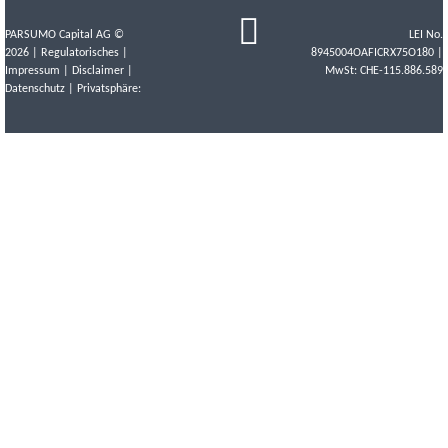
PARSUMO Capital AG ©
LEI No.
2026 |
Regulatorisches
|
8945004OAFICRX75O180 |
Impressum
|
Disclaimer
|
MwSt: CHE-115.886.589
Datenschutz
| Privatsphäre: